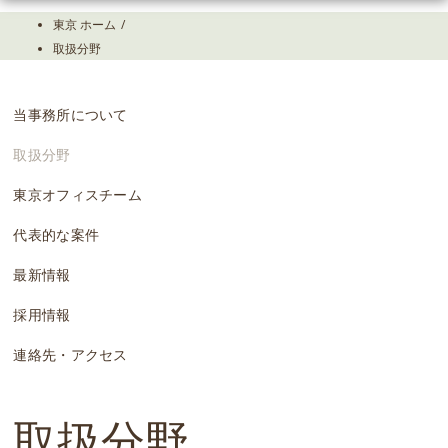
Skip
東京 ホーム
/
To
取扱分野
The
Main
Content
当事務所について
取扱分野
東京オフィスチーム
代表的な案件
最新情報
採用情報
連絡先・アクセス
取扱分野