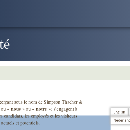
té
 exerçant sous le nom de Simpson Thacher &
nous
notre
 ou «
» ou «
») s’engagent à
English
s candidats, les employés et les visiteurs
Nederlan
ctuels et potentiels.