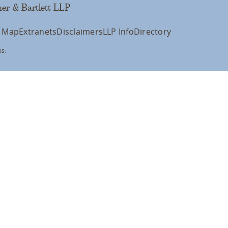
er & Bartlett LLP
e Map
Extranets
Disclaimers
LLP Info
Directory
s: