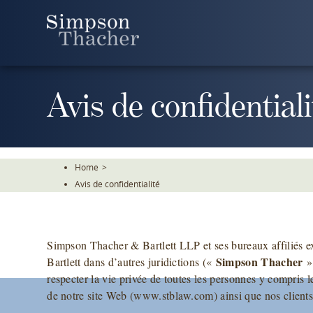
Skip
To
The
Main
Content
Avis de confidentiali
Home
>
Avis de confidentialité
Simpson Thacher & Bartlett LLP et ses bureaux affiliés
Simpson Thacher
Bartlett dans d’autres juridictions («
»
respecter la vie privée de toutes les personnes y compris le
de notre site Web (www.stblaw.com) ainsi que nos clients a