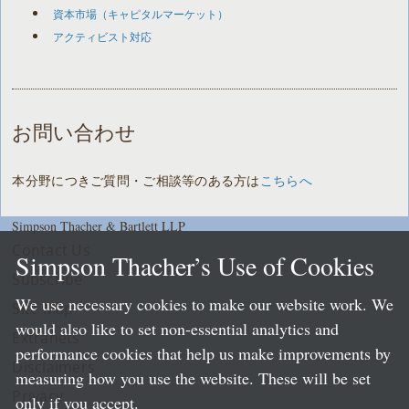
資本市場（キャピタルマーケット）
アクティビスト対応
お問い合わせ
本分野につきご質問・ご相談等のある方は
こちらへ
Simpson Thacher & Bartlett LLP
Contact Us
Simpson Thacher’s Use of Cookies
Subscribe
We use necessary cookies to make our website work. We
Site Map
would also like to set non-essential analytics and
Extranets
performance cookies that help us make improvements by
Disclaimers
measuring how you use the website. These will be set
Privacy
only if you accept.