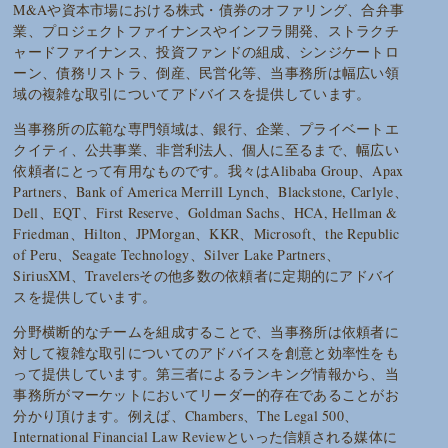
M&Aや資本市場における株式・債券のオファリング、合弁事
業、プロジェクトファイナンスやインフラ開発、ストラクチ
ャードファイナンス、投資ファンドの組成、シンジケートロ
ーン、債務リストラ、倒産、民営化等、当事務所は幅広い領
域の複雑な取引についてアドバイスを提供しています。
当事務所の広範な専門領域は、銀行、企業、プライベートエ
クイティ、公共事業、非営利法人、個人に至るまで、幅広い
依頼者にとって有用なものです。我々はAlibaba Group、Apax
Partners、Bank of America Merrill Lynch、Blackstone, Carlyle、
Dell、EQT、First Reserve、Goldman Sachs、HCA, Hellman &
Friedman、Hilton、JPMorgan、KKR、Microsoft、the Republic
of Peru、Seagate Technology、Silver Lake Partners、
SiriusXM、Travelersその他多数の依頼者に定期的にアドバイ
スを提供しています。
分野横断的なチームを組成することで、当事務所は依頼者に
対して複雑な取引についてのアドバイスを創意と効率性をも
って提供しています。第三者によるランキング情報から、当
事務所がマーケットにおいてリーダー的存在であることがお
分かり頂けます。例えば、Chambers、The Legal 500、
International Financial Law Reviewといった信頼される媒体に