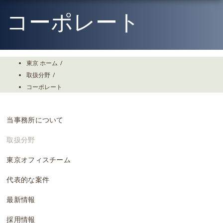
Skip
To
コーポレート
The
Main
Content
東京 ホーム
/
取扱分野
/
コーポレート
当事務所について
取扱分野
東京オフィスチーム
代表的な案件
最新情報
採用情報