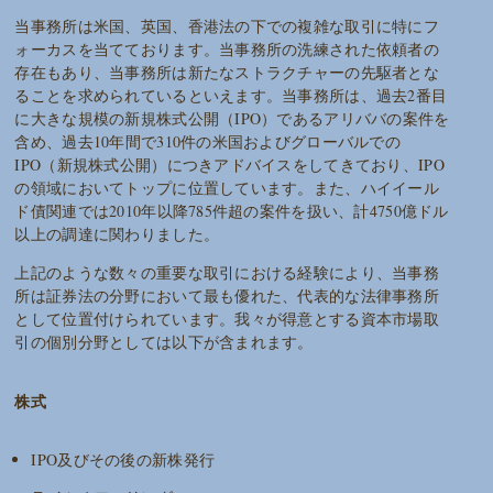
当事務所は米国、英国、香港法の下での複雑な取引に特にフ
ォーカスを当てております。当事務所の洗練された依頼者の
存在もあり、当事務所は新たなストラクチャーの先駆者とな
ることを求められているといえます。当事務所は、過去2番目
に大きな規模の新規株式公開（IPO）であるアリババの案件を
含め、過去10年間で310件の米国およびグローバルでの
IPO（新規株式公開）につきアドバイスをしてきており、IPO
の領域においてトップに位置しています。また、ハイイール
ド債関連では2010年以降785件超の案件を扱い、計4750億ドル
以上の調達に関わりました。
上記のような数々の重要な取引における経験により、当事務
所は証券法の分野において最も優れた、代表的な法律事務所
として位置付けられています。我々が得意とする資本市場取
引の個別分野としては以下が含まれます。
株式
IPO及びその後の新株発行