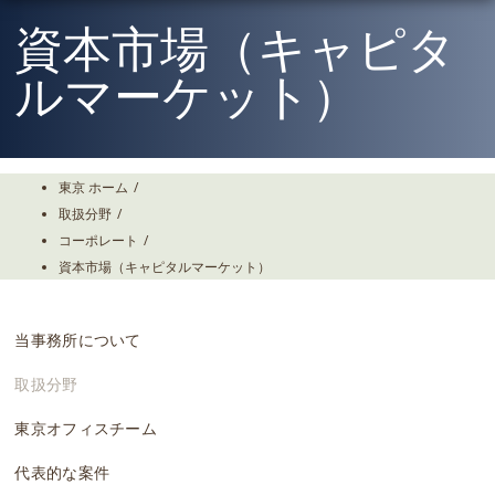
Skip
To
資本市場（キャピタ
The
Main
ルマーケット）
Content
東京 ホーム
/
取扱分野
/
コーポレート
/
資本市場（キャピタルマーケット）
当事務所について
取扱分野
東京オフィスチーム
代表的な案件