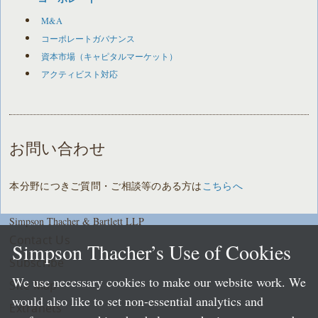
M&A
コーポレートガバナンス
資本市場（キャピタルマーケット）
アクティビスト対応
お問い合わせ
本分野につきご質問・ご相談等のある方は
こちらへ
Simpson Thacher & Bartlett LLP
Contact Us
Simpson Thacher’s Use of Cookies
Subscribe
We use necessary cookies to make our website work. We
Site Map
would also like to set non-essential analytics and
Extranets