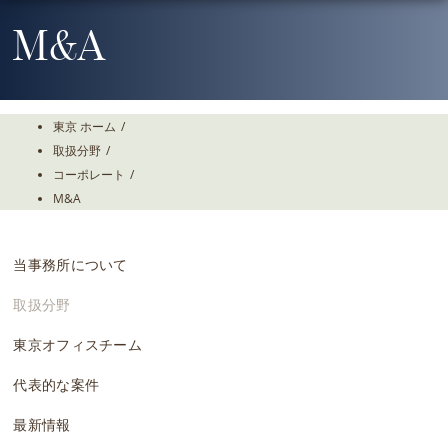
Skip
To
M&A
The
Main
Content
東京 ホーム
/
取扱分野
/
コーポレート
/
M&A
当事務所について
取扱分野
東京オフィスチーム
代表的な案件
最新情報