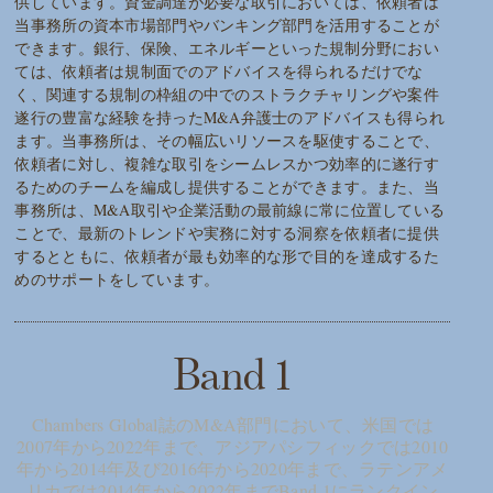
供しています。資金調達が必要な取引においては、依頼者は
当事務所の資本市場部門やバンキング部門を活用することが
できます。銀行、保険、エネルギーといった規制分野におい
ては、依頼者は規制面でのアドバイスを得られるだけでな
く、関連する規制の枠組の中でのストラクチャリングや案件
遂行の豊富な経験を持ったM&A弁護士のアドバイスも得られ
ます。当事務所は、その幅広いリソースを駆使することで、
依頼者に対し、複雑な取引をシームレスかつ効率的に遂行す
るためのチームを編成し提供することができます。また、当
事務所は、M&A取引や企業活動の最前線に常に位置している
ことで、最新のトレンドや実務に対する洞察を依頼者に提供
するとともに、依頼者が最も効率的な形で目的を達成するた
めのサポートをしています。
Band 1
Chambers Global誌のM&A部門において、米国では
2007年から2022年まで、アジアパシフィックでは2010
年から2014年及び2016年から2020年まで、ラテンアメ
リカでは2014年から2022年までBand 1にランクイン