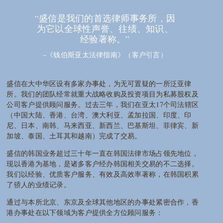
“盛信是我们的首选律师事务所，因
为它以全球性声誉、往绩、知识、
经验著称。”
–《钱伯斯亚太法律指南》（客户引言）
盛信在大中华区设有多家办事处，为无可置疑的一所泛亚律
所。我们的团队经常就重大战略收购及投资项目为私募股权及
公司客户提供顾问服务。过去三年，我们在亚太17个司法辖区
（中国大陆、香港、台湾、澳大利亚、孟加拉国、印度、印
尼、日本、南韩、马来西亚、新西兰、巴基斯坦、菲律宾、新
加坡、泰国、土耳其和越南）完成了交易。
盛信的韩国业务超过三十年一直在韩国法律市场占领先地位，
现以香港为基地，是诸多客户经办韩国相关交易的不二选择。
我们以经验、优质客户服务、有效及高效率著称，在韩国积累
了骄人的业绩记录。
通过与本所北京、东京及全球其他地区的办事处紧密合作，香
港办事处在以下领域为客户提供全方位顾问服务：