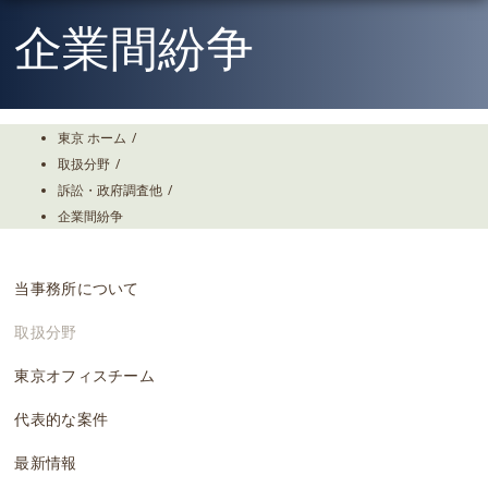
Skip
To
企業間紛争
The
Main
Content
東京 ホーム
/
取扱分野
/
訴訟・政府調査他
/
企業間紛争
当事務所について
取扱分野
東京オフィスチーム
代表的な案件
最新情報