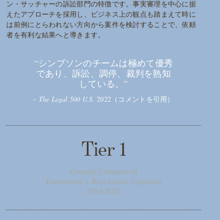
ン・サッチャーの訴訟部門の特徴です。事実審理を中心に据
えたアプローチを採用し、ビジネス上の観点も踏まえて時に
は前例にとらわれない方向から案件を検討することで、依頼
者を有利な結果へと導きます。
“シンプソンのチームは極めて優秀
であり、訴訟、調停、裁判を熟知
している。”
–
The Legal 500 U.S.
2022（コメントを引用）
Tier 1
General Commercial
Euromoney’s
Benchmark Litigation
2014-2022