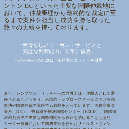
ントン D.C.といった主要な国際仲裁地に
おいて、仲裁審理から最終的な裁定に至
るまで案件を担当し成功を勝ち取った
数々の実績を持っております。
“素晴らしいリーガル・サービスと
完璧な判断能力。非常に優秀。”
–
Chambers USA
2022（依頼者のコメントを引用）
また、シンプソン・サッチャーの弁護士は、仲裁人として選
任されることもあり、米国のトップロースクールにおける国
際法や国際仲裁の講座でも教鞭をとっています。国際商業会
議所（ICC）、投資紛争解決国際センター（ICSID）、国際司
法裁判所等の主要な国際機関から任命を受けることもあり、
カーター政権において国務長官を務めたサイラス・ヴァン