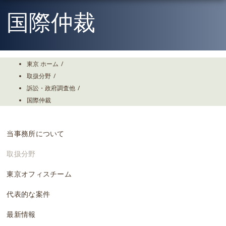
Skip
To
国際仲裁
The
Main
Content
東京 ホーム
/
取扱分野
/
訴訟・政府調査他
/
国際仲裁
当事務所について
取扱分野
東京オフィスチーム
代表的な案件
最新情報