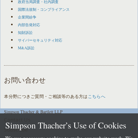
政府当局調査・社内調査
国際法規制・コンプライアンス
企業間紛争
内部告発対応
知財訴訟
サイバーセキュリティ対応
M&A訴訟
お問い合わせ
本分野につきご質問・ご相談等のある方は
こちらへ
Simpson Thacher & Bartlett LLP
Contact Us
Simpson Thacher’s Use of Cookies
Subscribe