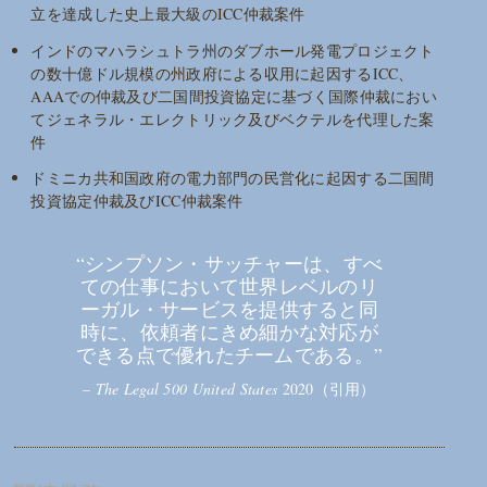
立を達成した史上最大級のICC仲裁案件
インドのマハラシュトラ州のダブホール発電プロジェクト
の数十億ドル規模の州政府による収用に起因するICC、
AAAでの仲裁及び二国間投資協定に基づく国際仲裁におい
てジェネラル・エレクトリック及びベクテルを代理した案
件
ドミニカ共和国政府の電力部門の民営化に起因する二国間
投資協定仲裁及びICC仲裁案件
“シンプソン・サッチャーは、すべ
ての仕事において世界レベルのリ
ーガル・サービスを提供すると同
時に、依頼者にきめ細かな対応が
できる点で優れたチームである。”
–
The Legal 500 United States
2020（引用）