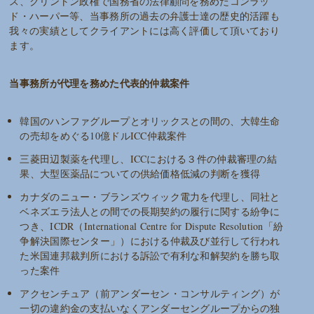
ス、クリントン政権で国務省の法律顧問を務めたコンラッ
ド・ハーパー等、当事務所の過去の弁護士達の歴史的活躍も
我々の実績としてクライアントには高く評価して頂いており
ます。
当事務所が代理を務めた代表的仲裁案件
韓国のハンファグループとオリックスとの間の、大韓生命
の売却をめぐる10億ドルICC仲裁案件
三菱田辺製薬を代理し、ICCにおける３件の仲裁審理の結
果、大型医薬品についての供給価格低減の判断を獲得
カナダのニュー・ブランズウィック電力を代理し、同社と
ベネズエラ法人との間での長期契約の履行に関する紛争に
つき、ICDR（International Centre for Dispute Resolution「紛
争解決国際センター」）における仲裁及び並行して行われ
た米国連邦裁判所における訴訟で有利な和解契約を勝ち取
った案件
アクセンチュア（前アンダーセン・コンサルティング）が
一切の違約金の支払いなくアンダーセングループからの独