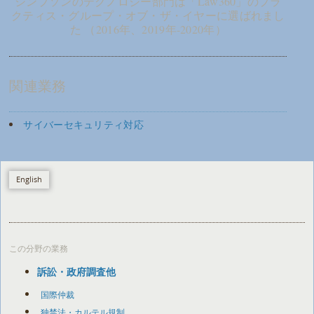
シンプソンのテクノロジー部門は「Law360」のプラ
クティス・グループ・オブ・ザ・イヤーに選ばれまし
た （2016年、2019年-2020年）
関連業務
サイバーセキュリティ対応
English
この分野の業務
訴訟・政府調査他
国際仲裁
独禁法・カルテル規制