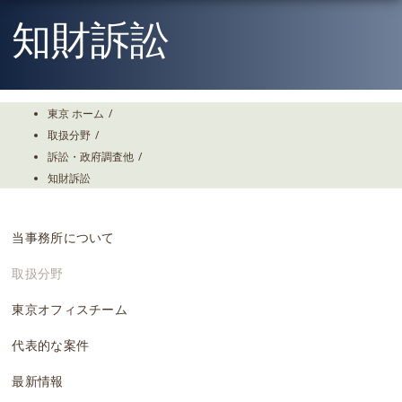
Skip
To
知財訴訟
The
Main
Content
東京 ホーム
/
取扱分野
/
訴訟・政府調査他
/
知財訴訟
当事務所について
取扱分野
東京オフィスチーム
代表的な案件
最新情報