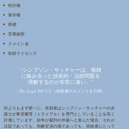
特許権
著作権
商標
営業秘密
ドメイン名
知財ライセンス
“シンプソン・サッチャーは、複雑
に絡み合った技術的・法的問題を
理解するのが非常に速い。”
–
The Legal 500 U.S.
（依頼者のコメントを引用）
何よりもまず第一に、依頼者はシンプソン・サッチャーの弁
護士が事実審理（トライアル）を専門としていることを高く
評価しています。紛争が裁判や仲裁へと進んだ場合、それが
法廷であっても、和解交渉の場であっても、依頼者にとって